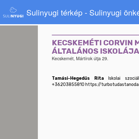
Sulinyugi térkép - Sulinyugi ön
KECSKEMÉTI CORVIN 
ÁLTALÁNOS ISKOLÁJ
Kecskemét, Mártírok útja 29.
Tamási-Hegedűs Rita
 Iskolai szociális seg
+36203855810 https://turbotudastanoda