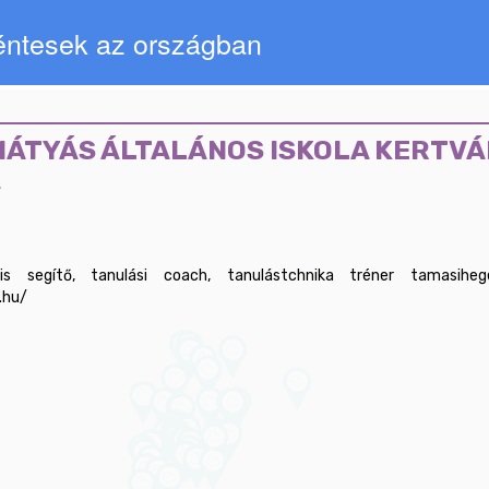
kéntesek az országban
MÁTYÁS ÁLTALÁNOS ISKOLA KERTVÁ
A
ítő, tanulási coach, tanulástchnika tréner	tamasihegedusrita@gmail.com	
.hu/