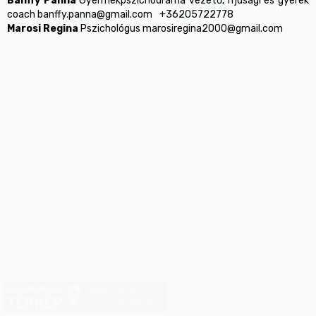
Bánffy Panna
 Gyermekpszichodráma vezető, ifjúsági és gyerek 
Marosi Regina
referenciaterkep.hu
powered by Netkorzo