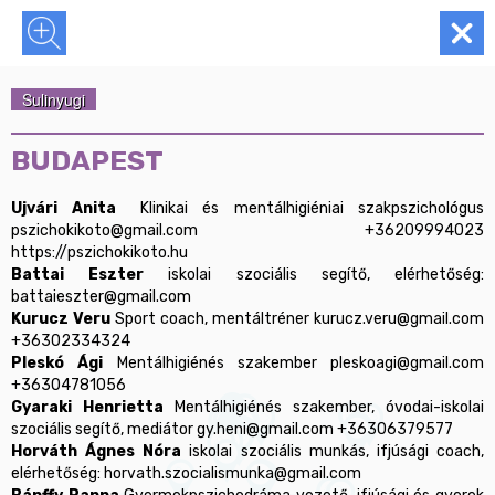
Sulinyugi
BUDAPEST
Ujvári Anita
	Klinikai és mentálhigiéniai szakpszichológus	
pszichokikoto@gmail.com	+36209994023	
Battai Eszter
 iskolai szociális segítő, elérhetőség: 
Kurucz Veru
 Sport coach, mentáltréner kurucz.veru@gmail.com 
Pleskó Ági
 Mentálhigiénés szakember pleskoagi@gmail.com 
Gyaraki Henrietta
 Mentálhigiénés szakember, óvodai-iskolai 
Horváth Ágnes Nóra
 iskolai szociális munkás, ifjúsági coach, 