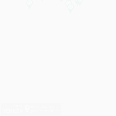
referenciaterkep.hu
powered by Netkorzo