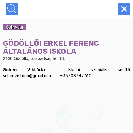
Sulinyugi
GÖDÖLLŐI ERKEL FERENC
ÁLTALÁNOS ISKOLA
2100 Gödöllő, Szabadság tér 18.
Seben Viktória
 	Iskolai szociális segìtő 	
sebenviktoria@gmail.com	+36208247760