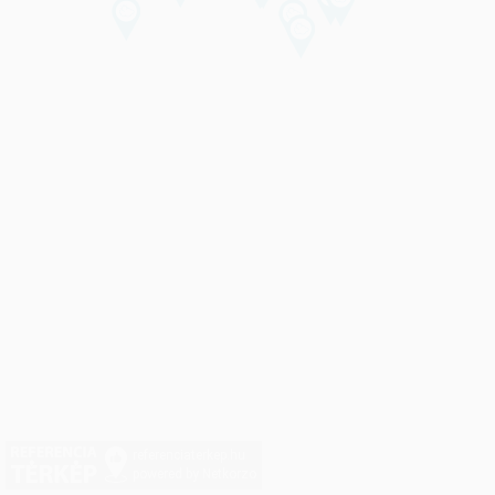
referenciaterkep.hu
powered by Netkorzo