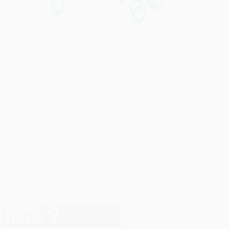
referenciaterkep.hu
powered by Netkorzo