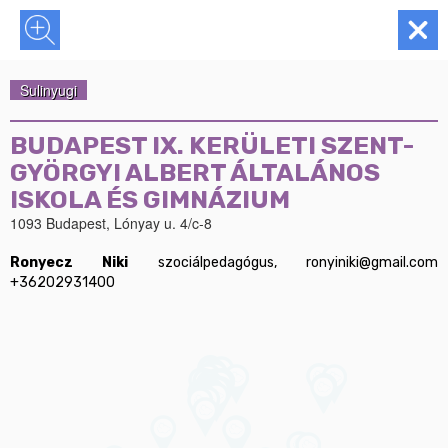
Sulinyugi
BUDAPEST IX. KERÜLETI SZENT-
GYÖRGYI ALBERT ÁLTALÁNOS
ISKOLA ÉS GIMNÁZIUM
1093 Budapest, Lónyay u. 4/c-8
Ronyecz Niki
 szociálpedagógus, ronyiniki@gmail.com	
+36202931400