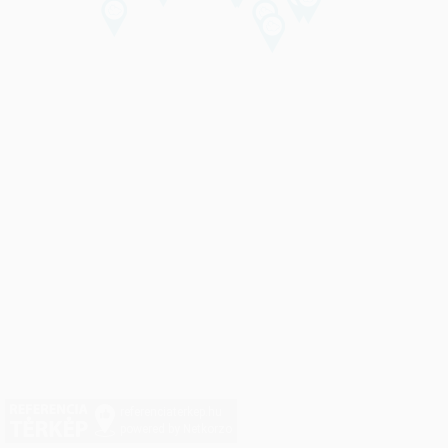
referenciaterkep.hu
powered by Netkorzo