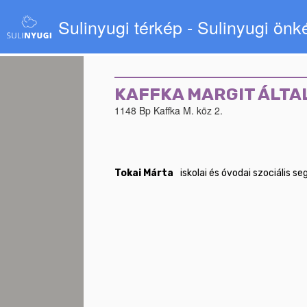
Sulinyugi térkép - Sulinyugi ön
KAFFKA MARGIT ÁLTA
1148 Bp Kaffka M. köz 2.
Tokai Márta