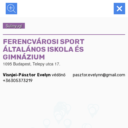
Sulinyugi
FERENCVÁROSI SPORT
ÁLTALÁNOS ISKOLA ÉS
GIMNÁZIUM
1095 Budapest, Telepy utca 17.
Visnjei-Pásztor Evelyn
	védőnő	pasztor.evelynn@gmail.com	